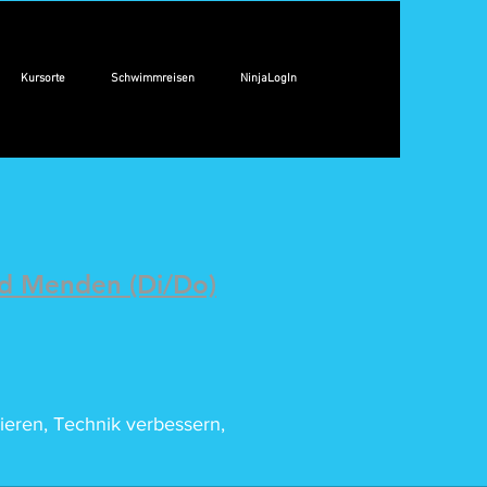
Kursorte
Schwimmreisen
NinjaLogIn
d Menden (Di/Do)
ieren, Technik verbessern,