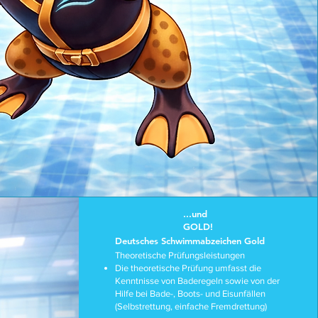
...und
GOLD!
Deutsches Schwimmabzeichen Gold
Theoretische Prüfungsleistungen
Die theoretische Prüfung umfasst die
Kenntnisse von Baderegeln sowie von der
Hilfe bei Bade-, Boots- und Eisunfällen
(Selbstrettung, einfache Fremdrettung)