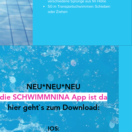
verschiedene Sprünge aus 1m Höhe
50 m Transportschwimmen: Schieben
oder Ziehen
NEU*NEU*NEU
die SCHWIMMNINA App ist da
hier geht`s zum Download:
IOS: