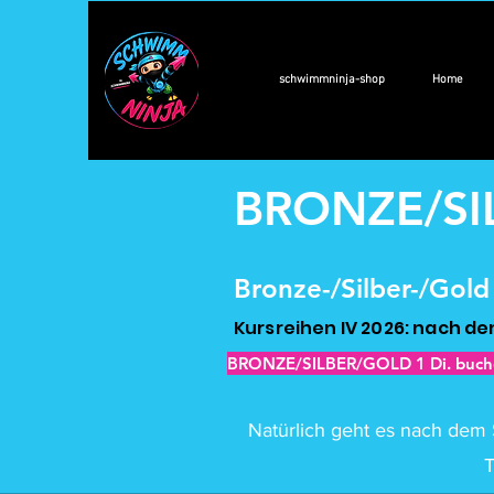
schwimmninja-shop
Home
BRONZE/SI
Bronze-/Silber-/Gold
Kursreihen IV 2026: nach d
BRONZE/SILBER/GOLD 1 Di. buc
Natürlich geht es nach dem 
T