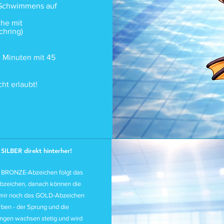
 Schwimmens auf
che mit
chring)
0 Minuten mit 45
ht erlaubt!
 SILBER direkt hinterher!
BRONZE-Abzeichen folgt das
bzeichen, danach können die
 mir noch das GOLD-Abzeichen
ben - der Sprung und die
ngen wachsen stetig und wird