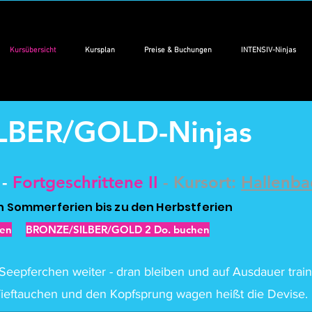
Kursübersicht
Kursplan
Preise & Buchungen
INTENSIV-Ninjas
LBER/GOLD-Ninjas
 -
Fortgeschrittene II
- Kursort:
Hallenba
en Sommerferien bis zu den Herbstferien
hen
BRONZE/SILBER/GOLD 2 Do. buchen
Seepferchen weiter - dran bleiben und auf Ausdauer train
ieftauchen und den Kopfsprung wagen heißt die Devise.