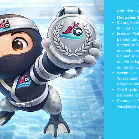
i
Anforderung
Deutsches 
Sprung kopf
Minuten Sc
In dieser Ze
Bahnen) zur
Bahnen) in B
erkennbaren
Bahnen) in d
der Körperl
auf der Sch
zweimal ca. 
Wasseroberfl
Gegenstandes
10m Strecke
Beckenrand 
Sprung aus 
verschieden