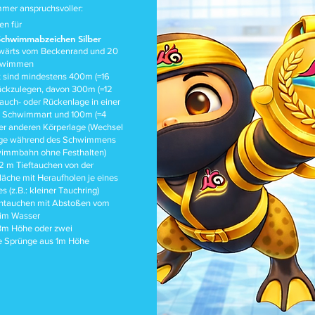
mmer anspruchsvoller:
en für
Schwimmabzeichen Silber
wärts vom Beckenrand und 20
hwimmen
it sind mindestens 400m (=16
ückzulegen, davon 300m (=12
auch- oder Rückenlage in einer
 Schwimmart und 100m (=4
er anderen Körperlage (Wechsel
age während des Schwimmens
wimmbahn ohne Festhalten)
2 m Tieftauchen von der
äche mit Heraufholen je eines
 (z.B.: kleiner Tauchring)
ntauchen mit Abstoßen vom
im Wasser
3m Höhe oder zwei
e Sprünge aus 1m Höhe