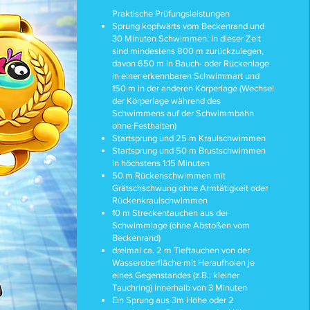
Praktische Prüfungsleistungen
Sprung kopfwärts vom Beckenrand und
30 Minuten Schwimmen. In dieser Zeit
sind mindestens 800 m zurückzulegen,
davon 650 m in Bauch- oder Rückenlage
in einer erkennbaren Schwimmart und
150 m in der anderen Körperlage (Wechsel
der Körperlage während des
Schwimmens auf der Schwimmbahn
ohne Festhalten)
Startsprung und 25 m Kraulschwimmen
Startsprung und 50 m Brustschwimmen
in höchstens 1:15 Minuten
50 m Rückenschwimmen mit
Grätschschwung ohne Armtätigkeit oder
Rückenkraulschwimmen
10 m Streckentauchen aus der
Schwimmlage (ohne Abstoßen vom
Beckenrand)
dreimal ca. 2 m Tieftauchen von der
Wasseroberfläche mit Heraufholen je
eines Gegenstandes (z.B.: kleiner
Tauchring) innerhalb von 3 Minuten
Ein Sprung aus 3m Höhe oder 2