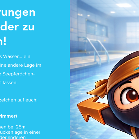
rungen
eder zu
n!
s Wasser... ein
 eine andere Lage im
e Seepferdchen-
 lassen.
eichen auf euch:
wimmer)
nen bei 25m
ückenlage in einer
der anderen