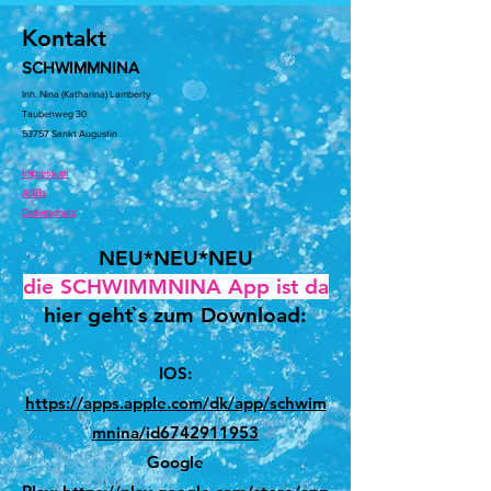
Kontakt
SCHWIMMNINA
Inh. Nina (Katharina) Lamberty
Taubenweg 30
53757 Sankt Augustin
Impressum
AGBs
Datenschutz
NEU*NEU*NEU
die SCHWIMMNINA App ist da
hier geht`s zum Download:
IOS:
https://apps.apple.com/dk/app/schwim
mnina/id6742911953
Google